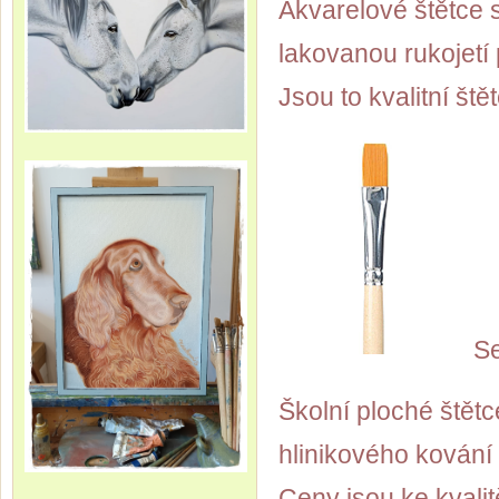
Akvarelové štětce s
lakovanou rukojetí
Jsou to kvalitní ště
Se
Školní ploché štětc
hlinikového kování 
Ceny jsou ke kvalit