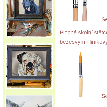
Se
Ploché školní štětc
bezešvým hliníkov
Se