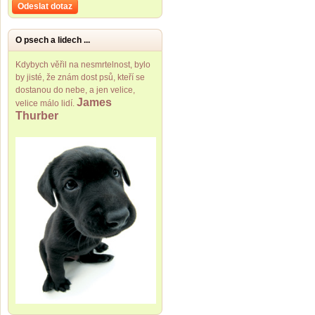
Odeslat dotaz
O psech a lidech ...
Kdybych věřil na nesmrtelnost, bylo
by jisté, že znám dost psů, kteří se
dostanou do nebe, a jen velice,
James
velice málo lidí.
Thurber