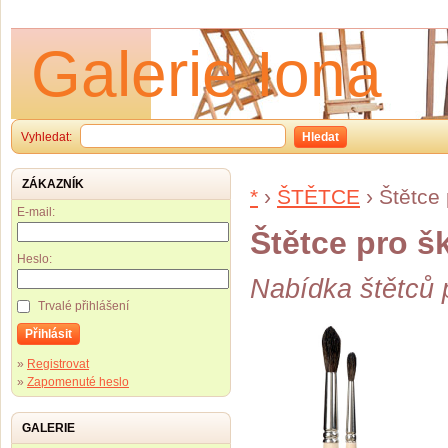
Galerie Iona
Vyhledat:
Hledat
ZÁKAZNÍK
*
›
ŠTĚTCE
›
Štětce 
E-mail:
Štětce pro š
Heslo:
Nabídka štětců p
Trvalé přihlášení
Přihlásit
»
Registrovat
»
Zapomenuté heslo
GALERIE